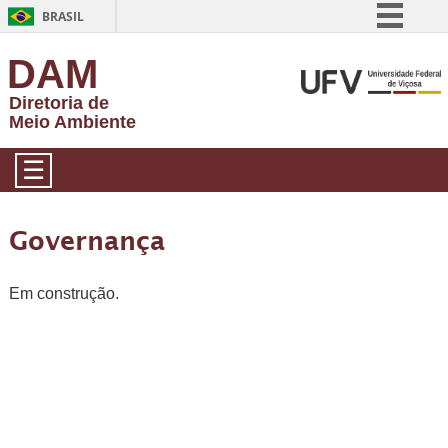
BRASIL
Simplifique!
DAM
Comunica BR
Diretoria de
Participe
Meio Ambiente
Acesso à informação
☰
Legislação
Canais
Governança
Em construção.