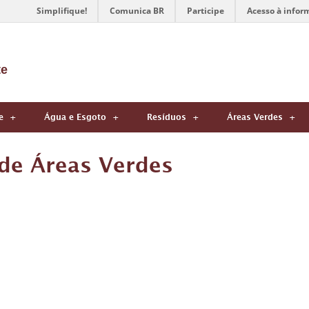
Simplifique!
Comunica BR
Participe
Acesso à infor
te
e
Água e Esgoto
Resíduos
Áreas Verdes
 de Áreas Verdes