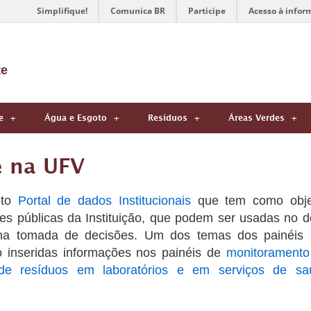
Simplifique!
Comunica BR
Participe
Acesso à infor
te
e
Água e Esgoto
Resíduos
Áreas Verdes
e na UFV
eto
Portal de dados Institucionais
que tem como objeti
s públicas da Instituição, que podem ser usadas no de
 na tomada de decisões. Um dos temas dos painéis 
o inseridas informações nos painéis de
monitorament
de resíduos em laboratórios e em serviços de 