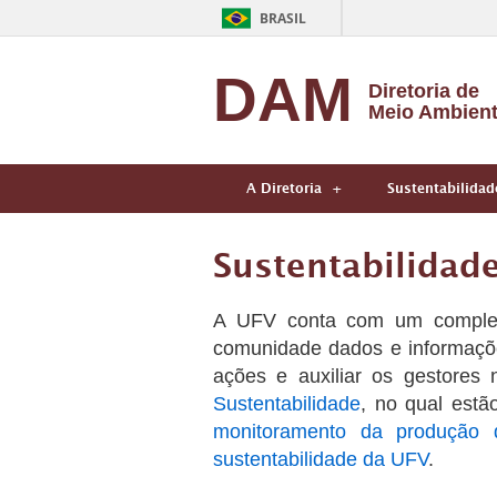
BRASIL
DAM
Diretoria de
Meio Ambien
A Diretoria
Sustentabilidad
Sustentabilidad
A UFV conta com um compl
comunidade dados e informaçõe
ações e auxiliar os gestores
Sustentabilidade
, no qual estã
monitoramento da produção 
sustentabilidade da UFV
.