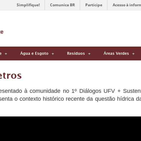
Simplifique!
Comunica BR
Participe
Acesso à infor
te
e
Água e Esgoto
Resíduos
Áreas Verdes
etros
resentado à comunidade no 1º Diálogos UFV + Sustent
esenta o contexto histórico recente da questão hídrica